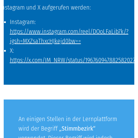
Instagram und X aufgerufen werden:
Instagram:
https://www.instagram.com/reel/DOoLFaLib7k/?
igsh=MXZsaThxcHJkejd0bw==
X:
https://x.com/IM_NRW/status/196760947882582027
An einigen Stellen in der Lernplattform
wird der Begriff
„Stimmbezirk“