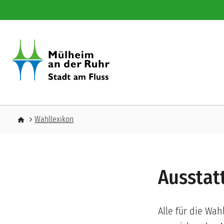
Direkt zum Inhalt
Pfadnavigation
Wahllexikon
Ausstat
Alle für die Wa