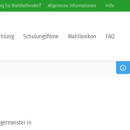
ng für Wahlhelfende
Allgemeine Informationen
Hilfe
hlung
Schulungsfilme
Wahllexikon
FAQ
germeister in