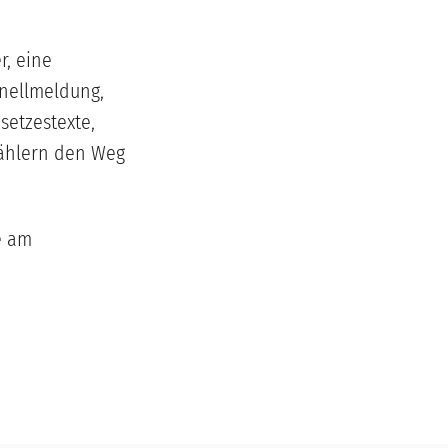
r, eine
hnellmeldung,
etzestexte,
Wählern den Weg
e am