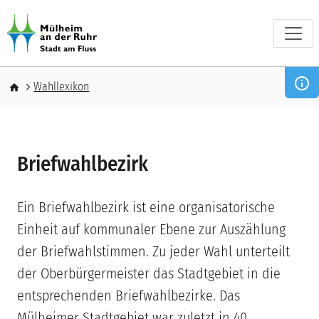
Direkt zum Inhalt
Pfadnavigation
Wahllexikon
Briefwahlbezirk
Ein Briefwahlbezirk ist eine organisatorische
Einheit auf kommunaler Ebene zur Auszählung
der Briefwahlstimmen. Zu jeder Wahl unterteilt
der Oberbürgermeister das Stadtgebiet in die
entsprechenden Briefwahlbezirke. Das
Mülheimer Stadtgebiet war zuletzt in 40